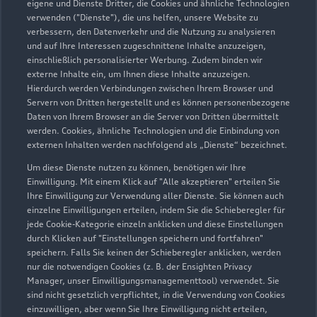
03843 24520
eigene und Dienste Dritter, die Cookies und ähnliche Technologien
verwenden ("Dienste"), die uns helfen, unsere Website zu
verbessern, den Datenverkehr und die Nutzung zu analysieren
info@audi-guestrow.de
und auf Ihre Interessen zugeschnittene Inhalte anzuzeigen,
einschließlich personalisierter Werbung. Zudem binden wir
Kontaktdaten herunterladen
externe Inhalte ein, um Ihnen diese Inhalte anzuzeigen.
Hierdurch werden Verbindungen zwischen Ihrem Browser und
Servern von Dritten hergestellt und es können personenbezogene
Daten von Ihrem Browser an die Server von Dritten übermittelt
werden. Cookies, ähnliche Technologien und die Einbindung von
Öffnungszeiten
externen Inhalten werden nachfolgend als „Dienste“ bezeichnet.
Um diese Dienste nutzen zu können, benötigen wir Ihre
Einwilligung. Mit einem Klick auf "Alle akzeptieren" erteilen Sie
Verkauf
Ihre Einwilligung zur Verwendung aller Dienste. Sie können auch
Geöffnet bis
18:00
einzelne Einwilligungen erteilen, indem Sie die Schieberegler für
jede Cookie-Kategorie einzeln anklicken und diese Einstellungen
durch Klicken auf "Einstellungen speichern und fortfahren"
Service
speichern. Falls Sie keinen der Schieberegler anklicken, werden
Geöffnet bis
18:00
nur die notwendigen Cookies (z. B. der Ensighten Privacy
Manager, unser Einwilligungsmanagementtool) verwendet. Sie
sind nicht gesetzlich verpflichtet, in die Verwendung von Cookies
Samstag: Verkauf: nach Vereinbarung
einzuwilligen, aber wenn Sie Ihre Einwilligung nicht erteilen,