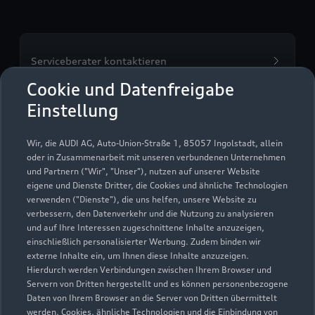
Serviceberater kontaktieren
Cookie und Datenfreigabe
Einstellung
Servicetermin vereinbaren
Wir, die AUDI AG, Auto-Union-Straße 1, 85057 Ingolstadt, allein
oder in Zusammenarbeit mit unseren verbundenen Unternehmen
und Partnern ("Wir", "Unser"), nutzen auf unserer Website
eigene und Dienste Dritter, die Cookies und ähnliche Technologien
verwenden ("Dienste"), die uns helfen, unsere Website zu
Autohaus Nord GmbH &
verbessern, den Datenverkehr und die Nutzung zu analysieren
und auf Ihre Interessen zugeschnittene Inhalte anzuzeigen,
Co. KG in Güstrow
einschließlich personalisierter Werbung. Zudem binden wir
externe Inhalte ein, um Ihnen diese Inhalte anzuzeigen.
Servicepartner
e-tron
Hierdurch werden Verbindungen zwischen Ihrem Browser und
Servern von Dritten hergestellt und es können personenbezogene
Daten von Ihrem Browser an die Server von Dritten übermittelt
werden. Cookies, ähnliche Technologien und die Einbindung von