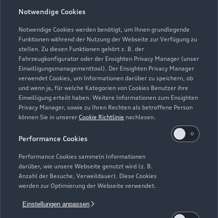
Notwendige Cookies
Öffnungszeiten
Notwendige Cookies werden benötigt, um Ihnen grundlegende
Funktionen während der Nutzung der Webseite zur Verfügung zu
stellen. Zu diesen Funktionen gehört z. B. der
Fahrzeugkonfigurator oder der Ensighten Privacy Manager (unser
Verkauf
Einwilligungsmanagementtool). Der Ensighten Privacy Manager
Geschlossen
,
öffnet am
Montag 08:00
verwendet Cookies, um Informationen darüber zu speichern, ob
und wenn ja, für welche Kategorien von Cookies Benutzer ihre
Einwilligung erteilt haben. Weitere Informationen zum Ensighten
Service
Privacy Manager, sowie zu Ihren Rechten als betroffene Person
Geschlossen
,
öffnet am
Montag 07:00
können Sie in unserer
Cookie Richtlinie
nachlesen.
Performance Cookies
Samstag: Verkauf: nach Vereinbarung
Performance Cookies sammeln Informationen
darüber, wie unsere Webseite genutzt wird (z. B.
Anzahl der Besuche, Verweildauer). Diese Cookies
werden zur Optimierung der Webseite verwendet.
Einstellungen anpassen