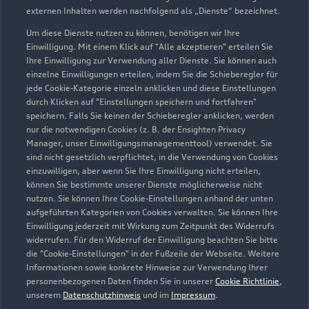
externen Inhalten werden nachfolgend als „Dienste“ bezeichnet.
Um diese Dienste nutzen zu können, benötigen wir Ihre
Einwilligung. Mit einem Klick auf "Alle akzeptieren" erteilen Sie
Ihre Einwilligung zur Verwendung aller Dienste. Sie können auch
einzelne Einwilligungen erteilen, indem Sie die Schieberegler für
jede Cookie-Kategorie einzeln anklicken und diese Einstellungen
durch Klicken auf "Einstellungen speichern und fortfahren"
speichern. Falls Sie keinen der Schieberegler anklicken, werden
nur die notwendigen Cookies (z. B. der Ensighten Privacy
Manager, unser Einwilligungsmanagementtool) verwendet. Sie
sind nicht gesetzlich verpflichtet, in die Verwendung von Cookies
Verbindungschaussee 8
einzuwilligen, aber wenn Sie Ihre Einwilligung nicht erteilen,
18273 Güstrow
können Sie bestimmte unserer Dienste möglicherweise nicht
nutzen. Sie können Ihre Cookie-Einstellungen anhand der unten
aufgeführten Kategorien von Cookies verwalten. Sie können Ihre
03843 24520
Einwilligung jederzeit mit Wirkung zum Zeitpunkt des Widerrufs
widerrufen. Für den Widerruf der Einwilligung beachten Sie bitte
info@audi-guestrow.de
die "Cookie-Einstellungen" in der Fußzeile der Webseite. Weitere
Informationen sowie konkrete Hinweise zur Verwendung Ihrer
personenbezogenen Daten finden Sie in unserer
Cookie Richtlinie
,
Kontaktdaten herunterladen
unserem
Datenschutzhinweis
und im
Impressum
.